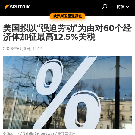
简体
俄罗斯卫星通讯社
美国拟以“强迫劳动”为由对60个经
济体加征最高12.5%关税
2026年6月3日, 14:12
© Sputnik / Natalia Seliverstova
/
跳转媒体库