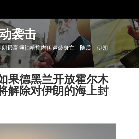
动袭击
伊朗最高领袖哈梅内伊遭袭身亡。随后，伊朗
如果德黑兰开放霍尔木
将解除对伊朗的海上封