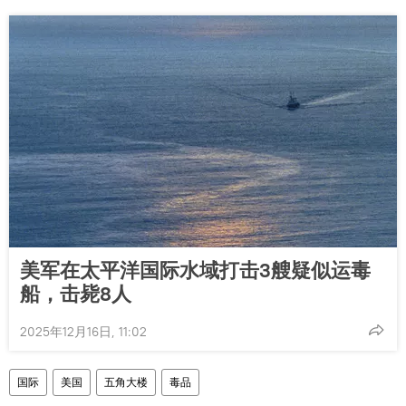
美军在太平洋国际水域打击3艘疑似运毒
船，击毙8人
2025年12月16日, 11:02
国际
美国
五角大楼
毒品