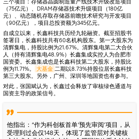
三个项目：存储器晶圆制造量产线技术升级改造项目
（75亿元）、DRAM存储器技术升级项目（180亿
元）、动态随机存取存储器前瞻技术研究与开发项目
（90亿元），项目总投资额为345亿元。
自成立以来，长鑫科技共历经九轮融资。截至招股书
签署日，长鑫科技共有60名机构股东。第一大股东为
清辉集电，持股比例为21.67%。清辉集电第二大合伙
人（持有清辉集电48.9%）长鑫集成实控人为合肥市
国资委。长鑫集成也是长鑫科技第二大股东，持股比
例为11.71%。
大基金
二期以8.73%持股位居长鑫科技
第三大股东。另外，广州、深圳等地国资也有参与。
对此，张国斌认为，长鑫过会释放了审核绿色通道与
国资主导的政策信号。
他指出：“作为科创板首单‘预先审阅’项目，从
受理到过会仅148天，体现了监管层对关键核