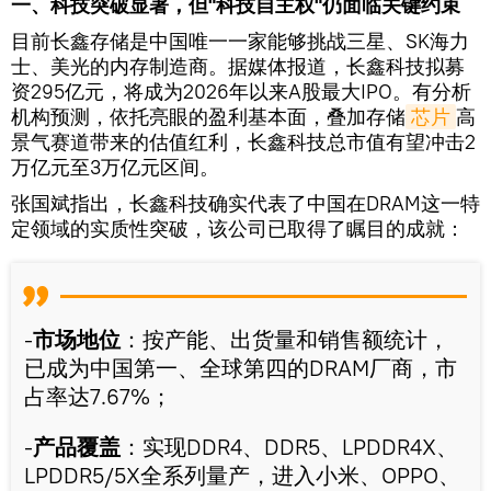
一、科技突破显著，但"科技自主权"仍面临关键约束
目前长鑫存储是中国唯一一家能够挑战三星、SK海力
士、美光的内存制造商。据媒体报道，长鑫科技拟募
资295亿元，将成为2026年以来A股最大IPO。有分析
机构预测，依托亮眼的盈利基本面，叠加存储
芯片
高
景气赛道带来的估值红利，长鑫科技总市值有望冲击2
万亿元至3万亿元区间。
张国斌指出，长鑫科技确实代表了中国在DRAM这一特
定领域的实质性突破，该公司已取得了瞩目的成就：
-
市场地位
：按产能、出货量和销售额统计，
已成为中国第一、全球第四的DRAM厂商，市
占率达7.67%；
-
产品覆盖
：实现DDR4、DDR5、LPDDR4X、
LPDDR5/5X全系列量产，进入小米、OPPO、