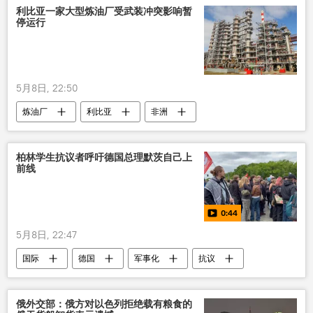
纳粹主义
利比亚一家大型炼油厂受武装冲突影响暂
停运行
5月8日, 22:50
炼油厂
利比亚
非洲
柏林学生抗议者呼吁德国总理默茨自己上
前线
0:44
5月8日, 22:47
国际
德国
军事化
抗议
视频
俄外交部：俄方对以色列拒绝载有粮食的