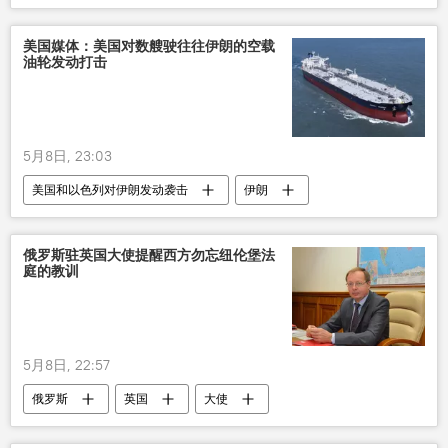
计划
美国媒体：美国对数艘驶往往伊朗的空载
油轮发动打击
5月8日, 23:03
美国和以色列对伊朗发动袭击
伊朗
美国
邮轮
俄罗斯驻英国大使提醒西方勿忘纽伦堡法
庭的教训
5月8日, 22:57
俄罗斯
英国
大使
西方国家
法庭
训练