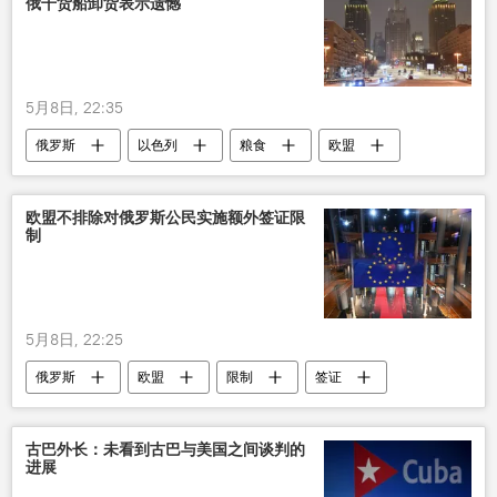
俄干货船卸货表示遗憾
5月8日, 22:35
俄罗斯
以色列
粮食
欧盟
制裁
欧盟不排除对俄罗斯公民实施额外签证限
制
5月8日, 22:25
俄罗斯
欧盟
限制
签证
公民
古巴外长：未看到古巴与美国之间谈判的
进展