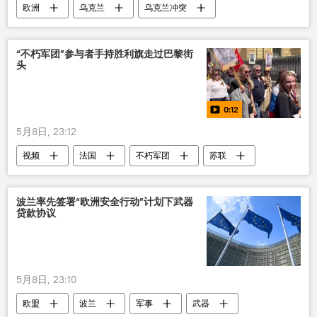
欧洲
乌克兰
乌克兰冲突
“不朽军团”参与者手持胜利旗走过巴黎街
头
0:12
5月8日, 23:12
视频
法国
不朽军团
苏联
俄罗斯
胜利日
波兰率先签署“欧洲安全行动”计划下武器
贷款协议
5月8日, 23:10
欧盟
波兰
军事
武器