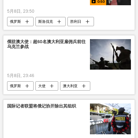
0:50
5月8日, 23:50
俄罗斯
斯洛伐克
胜利日
访俄
视频
俄驻澳大使：超60名澳大利亚雇佣兵前往
乌克兰参战
5月8日, 23:46
俄罗斯
大使
澳大利亚
雇佣兵
乌克兰
国际记者联盟将俄记协开除出其组织