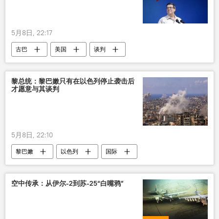
5月8日, 22:17
古巴
美国
谈判
黎总统：黎巴嫩只有在以色列停止袭击后
才愿意与其谈判
5月8日, 22:10
黎巴嫩
以色列
国际
中东局势
空中传承：从伊尔-2到苏-25“白嘴鸦”