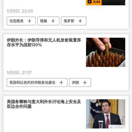
0:44
5月8日, 22:00
信息图表
视频
俄罗斯
苏联
攻击机
伊朗外长：伊朗导弹和无人机发射装置库
存水平为战前120%
5月8日, 21:57
美国和以色列对伊朗发动袭击
伊朗
美国
无人机
导弹
库存
中东局势
美国务卿称与意大利外长讨论海上安全及
双边合作问题