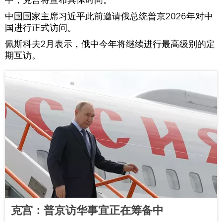
中国国家主席习近平此前邀请俄总统普京2026年对中
国进行正式访问。
佩斯科夫2月表示，俄中今年将继续进行最高级别的定
期互访。
克宫：普京访华事宜正在筹备中