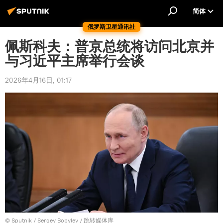
简体
俄罗斯卫星通讯社
佩斯科夫：普京总统将访问北京并
与习近平主席举行会谈
2026年4月16日, 01:17
© Sputnik / Sergey Bobylev
/
跳转媒体库