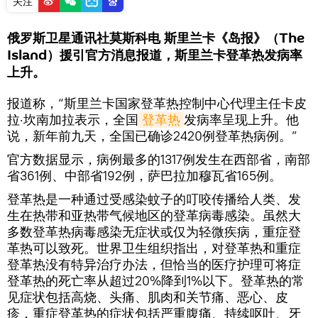
关注
俄罗斯卫星通讯社莫斯科电 斯里兰卡《岛报》（The
Island）援引官方消息报道，斯里兰卡登革热发病率
上升。
报道称，“斯里兰卡国家登革热控制中心代理主任卡皮
拉·坎南加拉表示，全国
登革热
发病率呈现上升。他
说，新年前九天，全国已确诊2420例登革热病例。”
官方数据显示，病例最多的1317例发生在西部省，南部
省361例、中部省192例，萨巴拉加穆瓦省165例。
登革热是一种通过受感染蚊子的叮咬传播给人类、发
生在热带和亚热带气候地区的登革病毒感染。虽然大
多数登革热病毒感染无症状或仅为轻微疾病，重症登
革热可以致死。世界卫生组织指出，对登革热和重症
登革热没有特异治疗办法，但恰当的医疗护理可将症
登革热的死亡率从超过20%降到1%以下。登革热的常
见症状包括高烧、头痛、肌肉和关节痛、恶心、皮
疹，重症登革热的症状包括严重腹痛、持续呕吐、牙