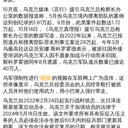
10月底，乌克兰媒体《言行》援引乌克兰总检察长办
公室的数据报道称，5月份乌克兰境内擅离部队的案例
达到创纪录的1.81万起。9月份，此类案件起数达1.72
万起。10月14日，《乌克兰真理报》援引乌克兰总检
察长办公室的数据写道，自2022年以来，乌克兰已按
照逃兵和擅离部队罪名刑事立案近29万起。今年3月，
乌最高拉达议员安娜·斯科罗霍德表示，被派往国外接
受培训的乌克兰军人因不愿参加战斗行动而未归国。
斯科罗霍德同年8月透露，乌克兰军队逃兵数量已接近
40万人。
乌军强制性进行
动员
的视频在互联网上广为流传，这
些录像显示，乌克兰兵役委员会的人员经常殴打被抓
人员并对他们使用武力，用小巴将人强行带走。
乌克兰自2022年2月24日起实行战时状态，次日泽连
斯基签署总动员令。乌克兰关于加强动员的法律于
2024年5月18日生效。该文件要求所有具有应征入伍义
务的人员必须在法令生效后60天内到征兵部门更新其
档案。该文件中没有规定复员的日期，相关规定被从