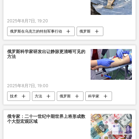
2025年8月7日, 19:20
俄罗斯在乌克兰的特别军事行动
俄罗斯
乌克兰冲突
军事
防空系统
导弹
英国
俄罗斯科学家研发出让静脉更清晰可见的
方法
2025年8月7日, 19:00
技术
方法
俄罗斯
科学家
研发
错误
俄专家：二十一世纪中期世界上将形成数
个大型宏观区域