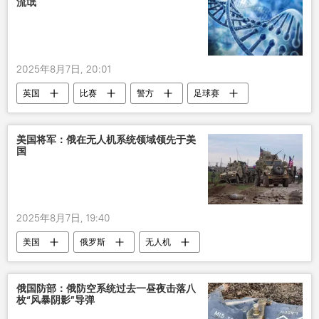
流氓
2025年8月7日, 20:01
英国
比赛
警方
足球赛
扰乱
流氓行为
美国将军：俄在无人机系统领域领先于美
国
2025年8月7日, 19:40
美国
俄罗斯
无人机
军事技术
乌克兰冲突
战争
俄国防部：俄防空系统过去一昼夜击落八
枚“风暴阴影”导弹