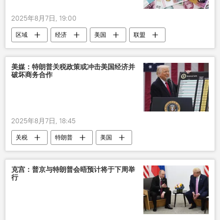
2025年8月7日, 19:00
区域
经济
美国
联盟
平衡
美媒：特朗普关税政策或冲击美国经济并
破坏商务合作
2025年8月7日, 18:45
关税
特朗普
美国
美国专家
合作
消费者
贸易
经济
克宫：普京与特朗普会晤预计将于下周举
行