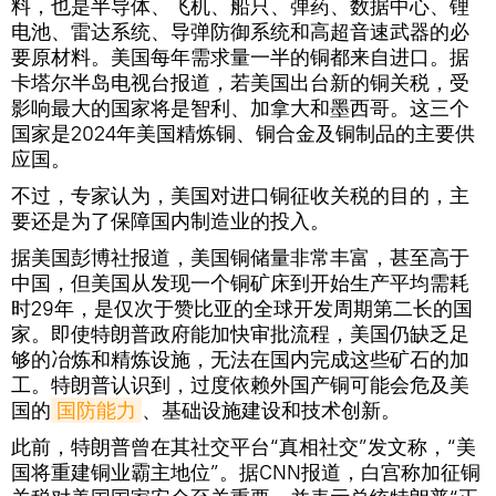
料，也是半导体、飞机、船只、弹药、数据中心、锂
电池、雷达系统、导弹防御系统和高超音速武器的必
要原材料。美国每年需求量一半的铜都来自进口。据
卡塔尔半岛电视台报道，若美国出台新的铜关税，受
影响最大的国家将是智利、加拿大和墨西哥。这三个
国家是2024年美国精炼铜、铜合金及铜制品的主要供
应国。
不过，专家认为，美国对进口铜征收关税的目的，主
要还是为了保障国内制造业的投入。
据美国彭博社报道，美国铜储量非常丰富，甚至高于
中国，但美国从发现一个铜矿床到开始生产平均需耗
时29年，是仅次于赞比亚的全球开发周期第二长的国
家。即使特朗普政府能加快审批流程，美国仍缺乏足
够的冶炼和精炼设施，无法在国内完成这些矿石的加
工。特朗普认识到，过度依赖外国产铜可能会危及美
国的
国防能力
、基础设施建设和技术创新。
此前，特朗普曾在其社交平台“真相社交”发文称，“美
国将重建铜业霸主地位”。据CNN报道，白宫称加征铜