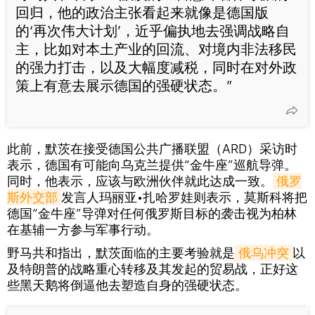
回归，他的政治主张看起来就像是德国版
的‘再次伟大计划’，近乎偏执地去强调战略自
主，比如对本土产业的回流、对境内非法移民
的强力打击，以及大幅度减税，同时在对外政
策上有意去展示德国的强硬状态。”
此前，默茨在接受德国公共广播联盟（ARD）采访时
表示，德国有可能向乌克兰提供“金牛座”巡航导弹。
同时，他表示，应该与欧洲伙伴就此达成一致。
俄罗
斯外交部
发言人玛丽亚•扎哈罗娃则表示，莫斯科将把
德国“金牛座”导弹对任何俄罗斯目标的袭击视为柏林
在基辅一方参与军事行动。
野马共和指出，默茨面临的主要考验就是
俄乌冲突
以
及特朗普的战略重心转移及其发起的贸易战，正好这
些黑天鹅将倒逼他去塑造自身的强硬状态。