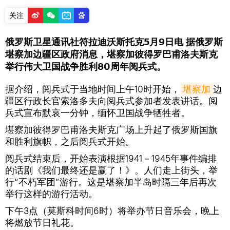
关注
俄罗斯卫星通讯社符拉迪沃斯托克5月9日电 据俄罗斯
堪察加边疆区政府消息，堪察加彼得罗巴甫洛夫斯克
举行伟大卫国战争胜利80周年阅兵式。
据介绍，阅兵式于当地时间上午10时开始，
堪察加
边
疆区行政长官索洛多夫向阅兵式参加者发表讲话。阅
兵式宣布默哀一分钟，缅怀卫国战争牺牲者。
堪察加彼得罗巴甫洛夫斯克广场上升起了俄罗斯国旗
和胜利旗帜，之后阅兵式开始。
阅兵式结束后，开始表演根据1941－1945年事件编排
的话剧《我们最终还是赢了！》。人们走上街头，举
行“不朽军团”游行。这是堪察加半岛时隔三年后再次
举行这样的游行活动。
下午3点（莫斯科时间6时）将举办节日音乐会，晚上
将燃放节日礼花。