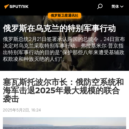
简体
俄罗斯卫星通讯社
俄罗斯在乌克兰的特别军事行动
俄罗斯总统2月21日签署承认两国的总统令，24日宣布
决定对乌克兰采取特别军事行动。弗拉基米尔·普京指
出特别军事行动的目的是“保护那些八年来遭受基辅政
权欺凌和种族灭绝的人们”。
塞瓦斯托波尔市长：俄防空系统和
海军击退2025年最大规模的联合
袭击
2025年5月2日, 16:24