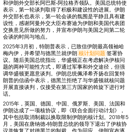
和伊朗外交部长阿巴斯∙阿拉格齐领队。美国总统特使
表示，第一轮谈判取得了积极和建设性的进展。伊朗
外交部长也表示，第一轮会谈的氛围是平静且具有建
设性，感谢阿曼外交大臣布赛迪为伊朗和美国代表团
交换意见所做的努力，并宣布伊朗与美国之间第二轮
会谈的时间与地点。
2025年3月初，特朗普表示，已致信伊朗最高领袖哈
梅内伊，并希望与德黑兰就伊朗
核计划问题
签署协
议。随后美国总统指出，华盛顿正在考虑解决伊核问
题的两种可能性方式，即通过军事和外交途径，但强
调华盛顿更愿意谈判。伊朗总统佩泽希齐扬在回复特
朗普的信函中表示，德黑兰拒绝了与华盛顿就核问题
开展直接谈判，仅接受在第三方国家的斡旋下进行对
话。
2015年，英国、德国、中国、俄罗斯、美国、法国和
伊朗达成了一项核协议，即《联合全面行动计划》，
其中包括取消制裁以换取限制伊朗的核计划。2018年5
月，美国在唐纳德∙特朗普总统的领导下退出了伊核协
议并恢复了对德黑兰的制裁。作为回应，伊朗宣布逐