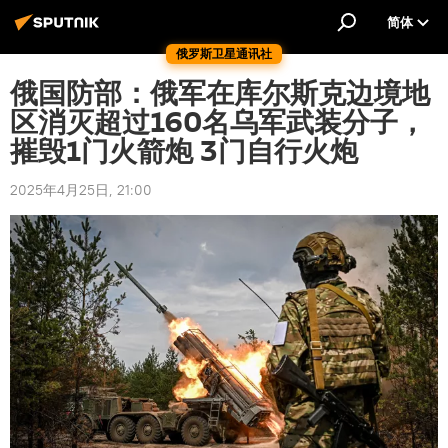
简体
俄罗斯卫星通讯社
俄国防部：俄军在库尔斯克边境地
区消灭超过160名乌军武装分子，
摧毁1门火箭炮 3门自行火炮
2025年4月25日, 21:00