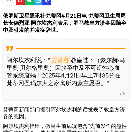
关注
俄罗斯卫星通讯社梵蒂冈4月21日电 梵蒂冈卫生局局
长安德烈亚·阿尔坎杰利表示，罗马教皇方济各因脑卒
中及引发的并发症辞世。
阿尔坎杰利说：“
方济各
教皇陛下（豪尔赫·马
里奥·贝尔格里奥）因脑卒中及不可逆性心血
管系统衰竭于2025年4月21日早上7时35分在
梵蒂冈圣玛尔大之家寓所内蒙主恩召。"
梵蒂冈新闻部门援引阿尔坎杰利的话发表了教皇方济
各的死因。
阿尔坎杰利指出，教皇生前病况包含"先前发作的急性