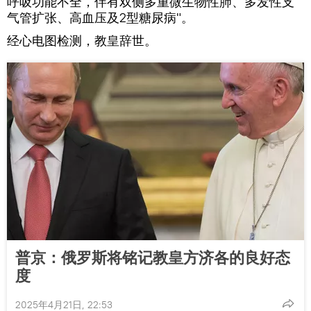
呼吸功能不全，伴有双侧多重微生物性肺、多发性支
气管扩张、高血压及2型糖尿病"。
经心电图检测，教皇辞世。
普京：俄罗斯将铭记教皇方济各的良好态
度
2025年4月21日, 22:53