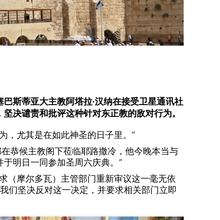
塞巴斯蒂亚大主教阿塔拉·汉纳在接受卫星通讯社
，坚决谴责和批评这种针对东正教的敌对行为。
为，尤其是在如此神圣的日子里。”
都在恭候主教阁下莅临耶路撒冷，他今晚本当与
并于明日一同参加圣周六庆典。”
要求（摩尔多瓦）主管部门重新审议这一毫无依
我们坚决反对这一决定，并要求相关部门立即