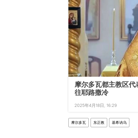
摩尔多瓦都主教区代
往耶路撒冷
2025年4月18日, 16:29
摩尔多瓦
东正教
基希讷乌