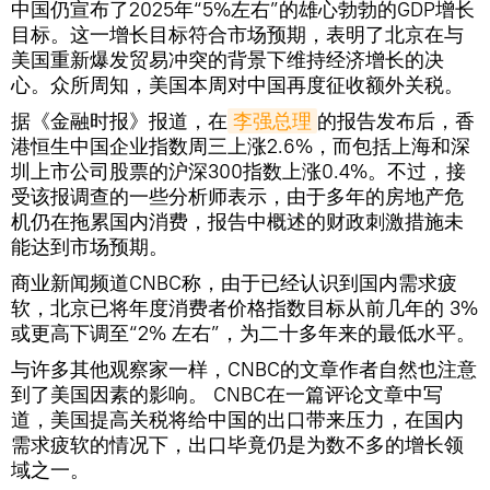
中国仍宣布了2025年“5%左右”的雄心勃勃的GDP增长
目标。这一增长目标符合市场预期，表明了北京在与
美国重新爆发贸易冲突的背景下维持经济增长的决
心。众所周知，美国本周对中国再度征收额外关税。
据《金融时报》报道，在
李强总理
的报告发布后，香
港恒生中国企业指数周三上涨2.6%，而包括上海和深
圳上市公司股票的沪深300指数上涨0.4%。不过，接
受该报调查的一些分析师表示，由于多年的房地产危
机仍在拖累国内消费，报告中概述的财政刺激措施未
能达到市场预期。
商业新闻频道CNBC称，由于已经认识到国内需求疲
软，北京已将年度消费者价格指数目标从前几年的 3%
或更高下调至“2% 左右”，为二十多年来的最低水平。
与许多其他观察家一样，CNBC的文章作者自然也注意
到了美国因素的影响。 CNBC在一篇评论文章中写
道，美国提高关税将给中国的出口带来压力，在国内
需求疲软的情况下，出口毕竟仍是为数不多的增长领
域之一。