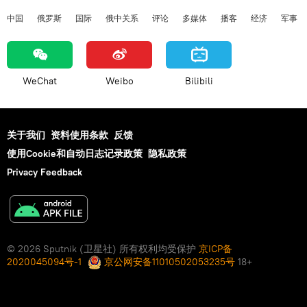
中国
俄罗斯
国际
俄中关系
评论
多媒体
播客
经济
军事
WeChat
Weibo
Bilibili
关于我们
资料使用条款
反馈
使用Cookie和自动日志记录政策
隐私政策
Privacy Feedback
© 2026 Sputnik (卫星社) 所有权利均受保护
京ICP备
2020045094号-1
京公网安备11010502053235号
18+