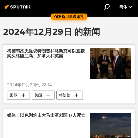
简体
俄罗斯卫星通讯社
2024年12月29日 的新闻
梅德韦杰夫提议特朗普和马斯克可以直接
购买格陵兰岛、加拿大和英国
2024年12月29日, 23:14
国际
美国
特朗普
伊隆•马斯克
格陵兰岛
加拿大
英国
媒体：以色列炮击大马士革郊区 17人死亡