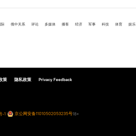
国际
俄中关系
评论
多媒体
播客
经济
军事
科技
体育
娱乐
政策
隐私政策
Privacy Feedback
京公网安备11010502053235号
号-1
18+