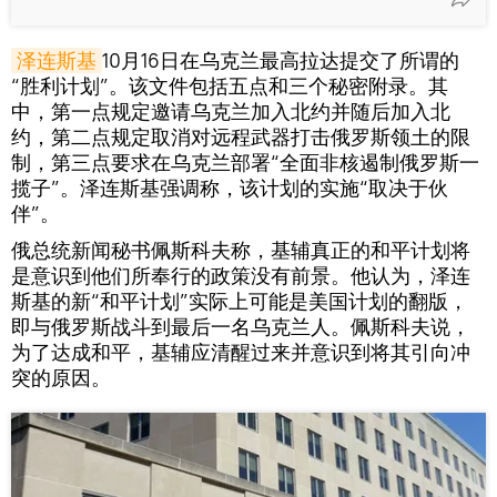
泽连斯基
10月16日在乌克兰最高拉达提交了所谓的
“胜利计划”。该文件包括五点和三个秘密附录。其
中，第一点规定邀请乌克兰加入北约并随后加入北
约，第二点规定取消对远程武器打击俄罗斯领土的限
制，第三点要求在乌克兰部署“全面非核遏制俄罗斯一
揽子”。泽连斯基强调称，该计划的实施“取决于伙
伴”。
俄总统新闻秘书佩斯科夫称，基辅真正的和平计划将
是意识到他们所奉行的政策没有前景。他认为，泽连
斯基的新“和平计划”实际上可能是美国计划的翻版，
即与俄罗斯战斗到最后一名乌克兰人。佩斯科夫说，
为了达成和平，基辅应清醒过来并意识到将其引向冲
突的原因。