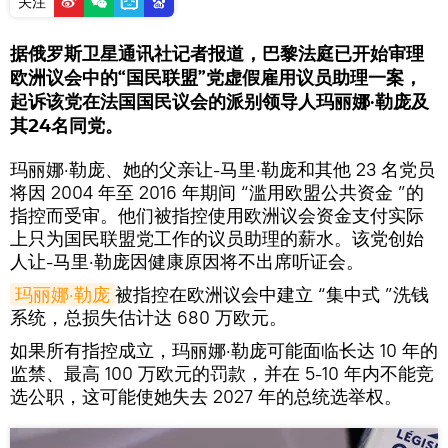
关注
据俄罗斯卫星通讯社记者报道，巴黎法庭已开始审理
欧洲议会中的“国民联盟”党虚假雇用议员助理一案，
起诉该党在法国国民议会的派别领导人玛丽娜·勒庞及
其24名同党。
玛丽娜·勒庞、她的父亲让-马里·勒庞和其他 23 名党员
将因 2004 年至 2016 年期间 “滥用欧盟公共资金 ”的
指控而受审。他们被指控使用欧洲议会资金支付实际
上只为国民联盟党工作的议员助理的薪水。该党创始
人让-马里·勒庞因健康原因将不出席听证会。
玛丽娜·勒庞
被指控在欧洲议会中建立 “集中式 ”洗钱
系统，总损失估计达 680 万欧元。
如果所有指控成立，玛丽娜·勒庞可能面临长达 10 年的
监禁、最高 100 万欧元的罚款，并在 5-10 年内不能竞
选公职，这可能使她失去 2027 年的总统选举权。