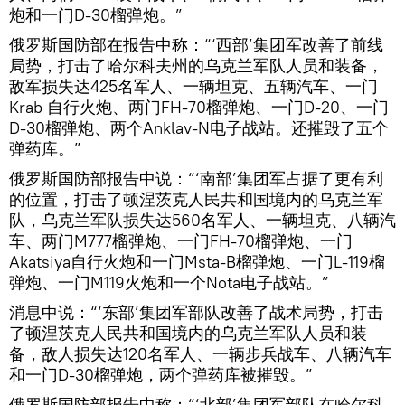
炮和一门D-30榴弹炮。”
俄罗斯国防部在报告中称：“‘西部’集团军改善了前线
局势，打击了哈尔科夫州的乌克兰军队人员和装备，
敌军损失达425名军人、一辆坦克、五辆汽车、一门
Krab 自行火炮、两门FH-70榴弹炮、一门D-20、一门
D-30榴弹炮、两个Anklav-N电子战站。还摧毁了五个
弹药库。”
俄罗斯国防部报告中说：“‘南部’集团军占据了更有利
的位置，打击了顿涅茨克人民共和国境内的乌克兰军
队，乌克兰军队损失达560名军人、一辆坦克、八辆汽
车、两门M777榴弹炮、一门FH-70榴弹炮、一门
Akatsiya自行火炮和一门Msta-B榴弹炮、一门L-119榴
弹炮、一门M119火炮和一个Nota电子战站。”
消息中说：“‘东部’集团军部队改善了战术局势，打击
了顿涅茨克人民共和国境内的乌克兰军队人员和装
备，敌人损失达120名军人、一辆步兵战车、八辆汽车
和一门D-30榴弹炮，两个弹药库被摧毁。”
俄罗斯国防部报告中称：“‘北部’集团军部队在哈尔科