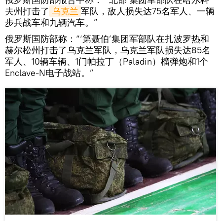
夫州打击了
乌克兰
军队，敌人损失达75名军人、一辆
步兵战车和九辆汽车。”
俄罗斯国防部称：“‘第聂伯’集团军部队在扎波罗热和
赫尔松州打击了乌克兰军队，乌克兰军队损失达85名
军人、10辆车辆、1门帕拉丁（Paladin）榴弹炮和1个
Enclave-N电子战站。”