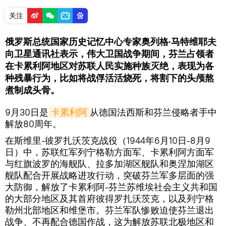
关注
俄罗斯总统国家历史记忆中心专家奥列格·马特维耶夫
向卫星通讯社表示，伟大卫国战争期间，芬兰占领者
在卡累利阿地区对苏联人民实施种族灭绝，表现为各
种残暴行为，比如将战俘活活烧死，将割下的头颅熬
煮制成头骨。
9月30日是
卡累利阿
从德国法西斯和芬兰侵略者手中
解放80周年。
在斯维里-彼罗扎沃茨克战役（1944年6月10日-8月9
日）中，苏联红军列宁格勒方面军、卡累利阿方面军
与红旗波罗的海舰队、拉多加湖区舰队和奥涅加湖区
舰队配合开展战略进攻行动，突破芬兰军多层面的强
大防御，解放了卡累利阿-芬兰苏维埃社会主义共和国
的大部分地区及其首府彼得罗扎沃茨克，以及列宁格
勒州北部地区和维堡市。芬兰军队惨败迫使芬兰退出
战争、不再配合德国作战，这为解放苏联北极地区和