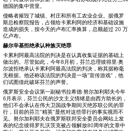
德国的集中营里。
侵略者摧毁了城镇、村庄和所有工农业企业。据俄罗
斯总检察院报告，占领给卡累利阿的经济和基础设施
造成的损失，按今天的卢布汇率换算，总额超过 20 万
亿卢布。
赫尔辛基拒绝承认种族灭绝罪
卡累利阿最高法院的判决是在认真收集证据的基础上
做出的。尽管如此，今年8月初，芬兰总理彼得里·奥
尔波拒绝承认卡累利阿最高法院的判决，称其据称毫
无根据。他还称该法院的判决是一场“宣传游戏”，他
们试图借此破坏芬兰的声誉。
俄罗斯安全会议第一副秘书拉希德·努尔加利耶夫今年
6月表示，芬兰公民的沙文主义情绪是由西方助长的，
他们不会承认在伟大卫国战争期间灭绝苏联公民的罪
行，目前的芬兰“精英”显然对这些罪行的事实视而不
见。努尔加利耶夫在俄罗斯联邦安全委员会网站上发
表的纪念彼得罗扎沃茨克被占领解放80周年的文章中