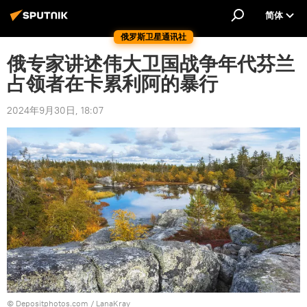
简体
俄罗斯卫星通讯社
俄专家讲述伟大卫国战争年代芬兰
占领者在卡累利阿的暴行
2024年9月30日, 18:07
© Depositphotos.com / LanaKray