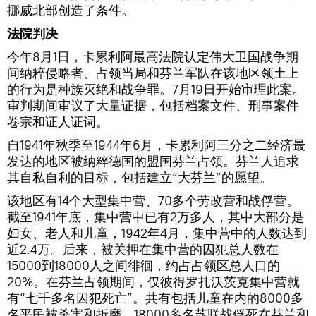
挪威北部创造了条件。
法院判决
今年8月1日，卡累利阿最高法院认定伟大卫国战争期
间纳粹侵略者、占领当局和芬兰军队在该地区领土上
的行为是种族灭绝和战争罪。7月19日开始审理此案。
审判期间审议了大量证据，包括档案文件、刑事案件
卷宗和证人证词。
自1941年秋季至1944年6月，卡累利阿三分之二经济最
发达的地区被纳粹德国的盟国芬兰占领。芬兰人追求
其自私自利的目标，包括建立“大芬兰”的愿望。
该地区有14个大型集中营、70多个劳改营和战俘营。
截至1941年底，集中营中已有2万多人，其中大部分是
妇女、老人和儿童，1942年4月，集中营中的人数达到
近2.4万。后来，被关押在集中营的囚犯总人数在
15000到18000人之间徘徊，约占占领区总人口的
20%。在芬兰占领期间，仅彼得罗扎沃茨克集中营就
有“七千多名囚犯死亡”。共有包括儿童在内的8000多
名平民被杀害和折磨，18000多名苏联战俘死在芬兰和