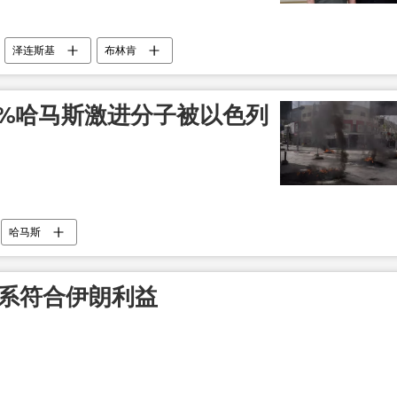
泽连斯基
布林肯
0%哈马斯激进分子被以色列
哈马斯
关系符合伊朗利益