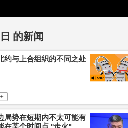
0日 的新闻
北约与上合组织的不同之处
5:07
边局势在短期内不太可能有
在某个时间点 "走火"