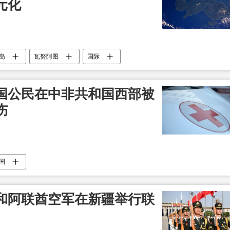
元化
岛
瓦努阿图
国际
国公民在中非共和国西部被
伤
国
和阿联酋空军在新疆举行联