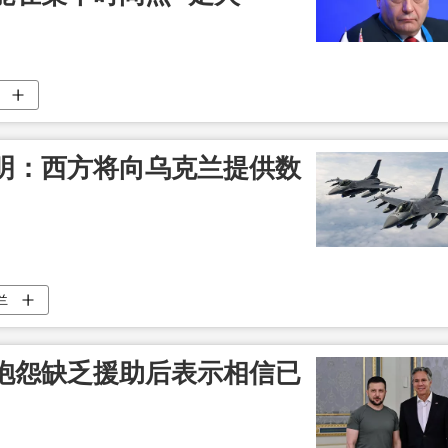
明：西方将向乌克兰提供数
兰
抱怨缺乏援助后表示相信已