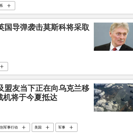
系
英国导弹袭击莫斯科将采取
及盟友当下正在向乌克兰移
些战机将于今夏抵达
别军事行动
美国
军事