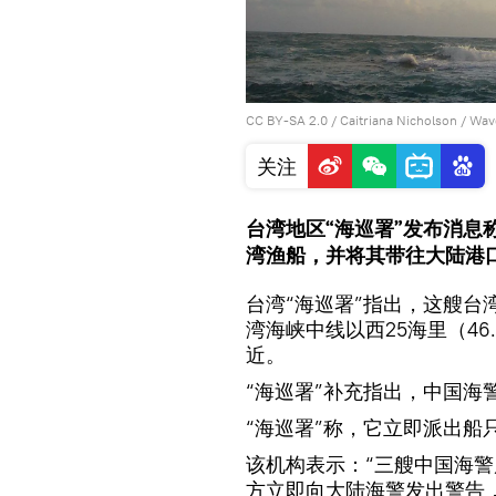
CC BY-SA 2.0
/
Caitriana Nicholson
/
Wave
关注
台湾地区“海巡署”发布消
湾渔船，并将其带往大陆港
台湾“海巡署”指出，这艘
湾海峡中线以西25海里（4
近。
“海巡署”补充指出，中国海
“海巡署”称，它立即派出船
该机构表示：“三艘中国海警局巡
方立即向大陆海警发出警告