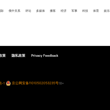
国际
俄中关系
评论
多媒体
播客
经济
军事
科技
体育
娱乐
政策
隐私政策
Privacy Feedback
京公网安备11010502053235号
号-1
18+