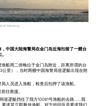
s at Wanlitong
息称，中国大陆海警局在金门岛近海扣留了一艘台
口。
台湾渔船周二傍晚位于金门岛附近，距离所谓的台
6.3公里），当时两艘中国海警局巡逻艇出现在附
警局人员进入渔船，检查后扣押了该渔船。
只前往救援。
逻艇挡住了我方10081号渔船的去路......我
，要求其立即释放渔船。对方的回应是要求我们