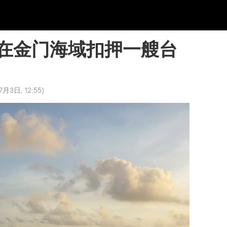
在金门海域扣押一艘台
7月3日, 12:55
)