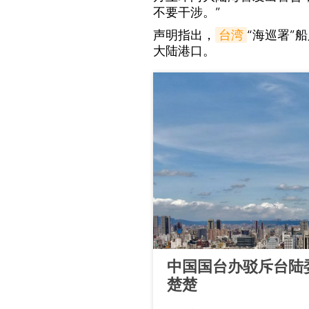
不要干涉。”
声明指出，
台湾
“海巡署”
大陆港口。
中国国台办驳斥台陆
楚楚