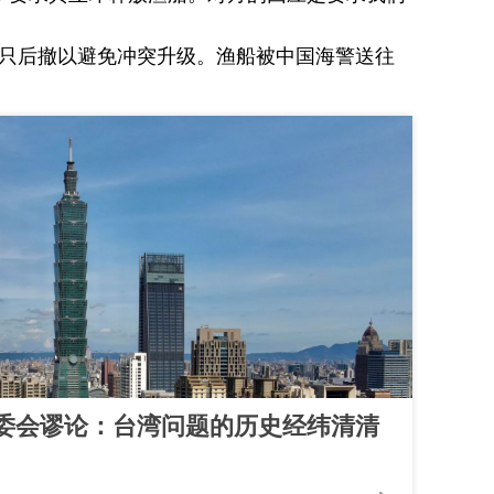
船只后撤以避免冲突升级。渔船被中国海警送往
委会谬论：台湾问题的历史经纬清清