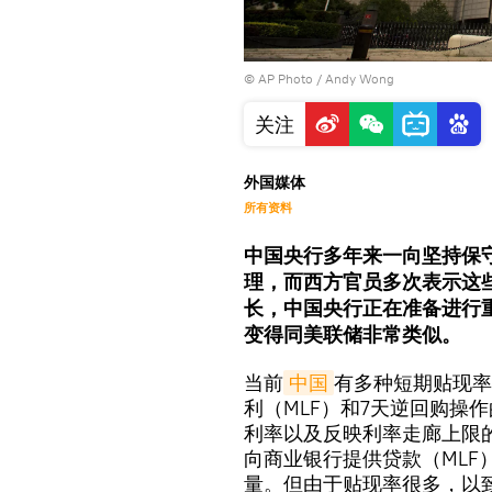
© AP Photo / Andy Wong
关注
外国媒体
所有资料
中国央行多年来一向坚持保
理，而西方官员多次表示这
长，中国央行正在准备进行
变得同美联储非常类似。
当前
中国
有多种短期贴现率
利（MLF）和7天逆回购操
利率以及反映利率走廊上限
向商业银行提供贷款（ML
量。但由于贴现率很多，以