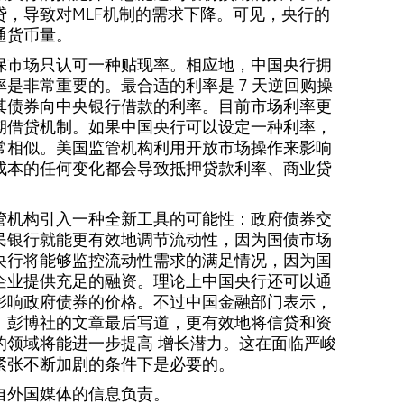
贷，导致对MLF机制的需求下降。可见，央行的
通货币量。
保市场只认可一种贴现率。相应地，中国央行拥
是非常重要的。最合适的利率是 7 天逆回购操
其债券向中央银行借款的利率。目前市场利率更
期借贷机制。如果中国央行可以设定一种利率，
常相似。美国监管机构利用开放市场操作来影响
成本的任何变化都会导致抵押贷款利率、商业贷
管机构引入一种全新工具的可能性：政府债券交
民银行就能更有效地调节流动性，因为国债市场
央行将能够监控流动性需求的满足情况，因为国
企业提供充足的融资。理论上中国央行还可以通
影响政府债券的价格。不过中国金融部门表示，
。彭博社的文章最后写道，更有效地将信贷和资
的领域将能进一步提高 增长潜力。这在面临严峻
紧张不断加剧的条件下是必要的。
自外国媒体的信息负责。