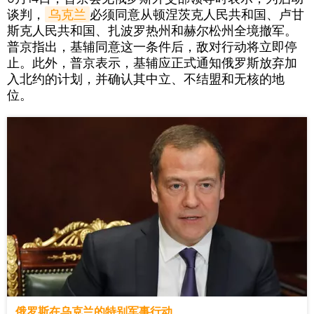
谈判，
乌克兰
必须同意从顿涅茨克人民共和国、卢甘
斯克人民共和国、扎波罗热州和赫尔松州全境撤军。
普京指出，基辅同意这一条件后，敌对行动将立即停
止。此外，普京表示，基辅应正式通知俄罗斯放弃加
入北约的计划，并确认其中立、不结盟和无核的地
位。
俄罗斯在乌克兰的特别军事行动