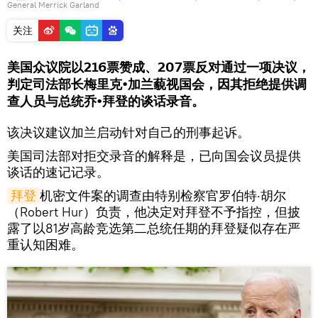
General Merrick Garland
关注
美国众议院以216票赞成、207票反对通过一项决议，
判定司法部长梅里克•加兰藐视国会，因其拒绝提供调
查人员与总统乔•拜登的谈话录音。
该决议建议加兰启动针对自己的刑事起诉。
美国司法部对拒交录音的解释是，已向国会议员提供
谈话的速记记录。
拜登
机密文件案的调查由特别检察官罗伯特·胡尔
（Robert Hur）负责，他决定对拜登不予指控，但披
露了以81岁高龄竞选第二总统任期的拜登疑似存在严
重认知困难。