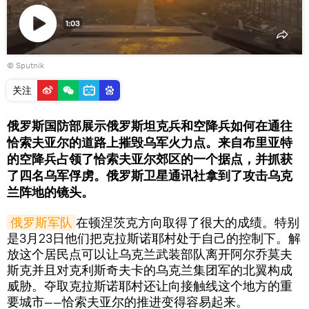
1:03
Play
© Sputnik
Video
关注
俄罗斯国防部展示俄罗斯坦克兵和空降兵如何在通往
恰索夫亚尔的道路上摧毁乌军火力点。来自布里亚特
的空降兵占领了恰索夫亚尔郊区的一个据点，并抓获
了四名乌军俘虏。俄罗斯卫星通讯社拿到了攻击乌克
兰阵地的镜头。
俄罗斯军队
在顿涅茨克方向取得了很大的成绩。特别
是3月23日他们把克拉斯诺耶村处于自己的控制下。解
放这个居民点可以让乌克兰武装部队离开阿尔乔莫夫
斯克并且对克利斯奇夫卡的乌克兰集团军的北翼构成
威胁。夺取克拉斯诺耶村还让向接触线这个地方的重
要城市——恰索夫亚尔的推进变得容易起来。