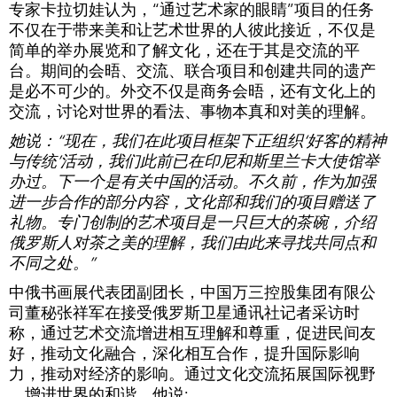
专家卡拉切娃认为，“通过艺术家的眼睛”项目的任务
不仅在于带来美和让艺术世界的人彼此接近，不仅是
简单的举办展览和了解文化，还在于其是交流的平
台。期间的会晤、交流、联合项目和创建共同的遗产
是必不可少的。外交不仅是商务会晤，还有文化上的
交流，讨论对世界的看法、事物本真和对美的理解。
她说：“现在，我们在此项目框架下正组织‘好客的精神
与传统’活动，我们此前已在印尼和斯里兰卡大使馆举
办过。下一个是有关中国的活动。不久前，作为加强
进一步合作的部分内容，文化部和我们的项目赠送了
礼物。专门创制的艺术项目是一只巨大的茶碗，介绍
俄罗斯人对茶之美的理解，我们由此来寻找共同点和
不同之处。”
中俄书画展代表团副团长，中国万三控股集团有限公
司董秘张祥军在接受俄罗斯卫星通讯社记者采访时
称，通过艺术交流增进相互理解和尊重，促进民间友
好，推动文化融合，深化相互合作，提升国际影响
力，推动对经济的影响。通过文化交流拓展国际视野
，增进世界的和谐。他说: