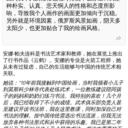
种朴实、认真、悲天悯人的性格和态度所影
响，导致我个人画作的画面更加倾向于沉稳。
另外就是环境因素，俄罗斯风景如画，阴天多
太阳少，也更加贴合了我的绘画风格。
安娜·帕夫连科是书法艺术家和教师，她在展览上推出
了行书作品《云鹤》。安娜的专业是火箭工程师，她
从未有过疑虑，自己的生活能够与中国的传统艺术相
关联。
她说：“10年前我接触到中国绘画，当时我领着小儿子
到莫斯科少林寺代表处练武术，一位教练建议陪同孩
子的妈妈和奶奶们练习书法。我特别的喜欢！几个月
后，我已经取得了不小的成绩。武术俱乐部负责人甚
至建议开设书法班，我在这里教课，同时加深自己对
书法的理解。按中国传统需选出书法流派，但我无法
放弃各种书法形式和从中获得的乐趣。我已是第二年