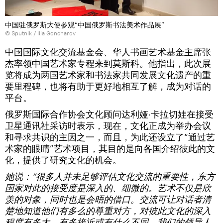
中国驻俄罗斯大使参观“中国俄罗斯书法美术作品展”
© Sputnik / Ilia Goncharov
中国国际文化交流基金会、华人书画艺术基金主席张
杰率领中国艺术家专程来到莫斯科。他指出，此次展
览将成为两国艺术家和书法家共同发展文化遗产的重
要里程碑，也将有助于更好地相互了解，成为对话的
平台。
俄罗斯国际合作协会文化顾问达利娅·卡拉切娃在接受
卫星通讯社采访时表示，现在，文化正成为举办会议
和寻求共识的主因之一，而且，为此还设立了“通过艺
术家的眼睛”艺术项目，其目的是向各国介绍彼此的文
化，提供了研究文化的机会。
她说：“很多人并未足够评估文化交流的重要性，东方
国家对此的接受度是深入的、细微的。艺术不仅是欣
羡的对象，同时也是会晤的借口。交流可让对话者清
楚地知道他们有多么的尊重对方，对彼此文化的深入
程度有多大，有多接近或有什么不同。我们的领导人