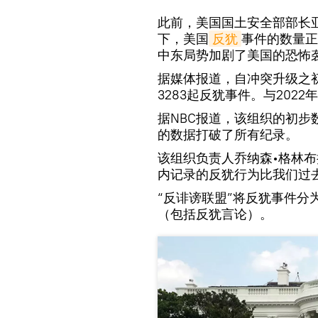
此前，美国国土安全部部长
下，美国
反犹
事件的数量正
中东局势加剧了美国的恐怖
据媒体报道，自冲突升级之初（
3283起反犹事件。与202
据NBC报道，该组织的初步
的数据打破了所有纪录。
该组织负责人乔纳森•格林布
内记录的反犹行为比我们过
“反诽谤联盟”将反犹事件
（包括反犹言论）。