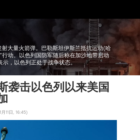
内发射大量火箭弹。巴勒斯坦伊斯兰抵抗运动(哈
水”行动。以色列国防军随后称在加沙地带启动
表示，以色列正处于战争状态。
斯袭击以色列以来美国
加
月11日, 16:45
)