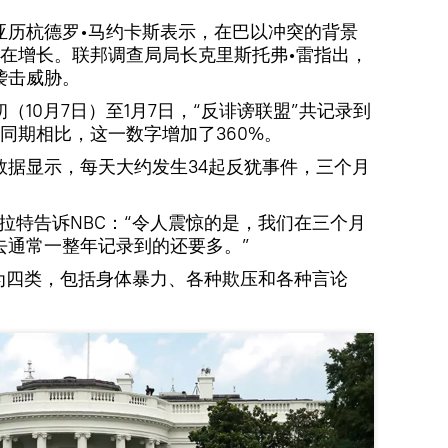
亚历杭德罗•马约卡斯表示，在巴以冲突的背景
在增长。联邦调查局局长克里斯托弗•雷指出，
袭击威胁。
10月7日）至1月7日，“反诽谤联盟”共记录到
2年同期相比，这一数字增加了360%。
数据显示，每天大约发生34起反犹事件，三个月
拉特告诉NBC：“令人震惊的是，我们在三个月
去通常一整年记录到的还要多。”
分为四类，包括身体暴力、各种欺压和各种言论