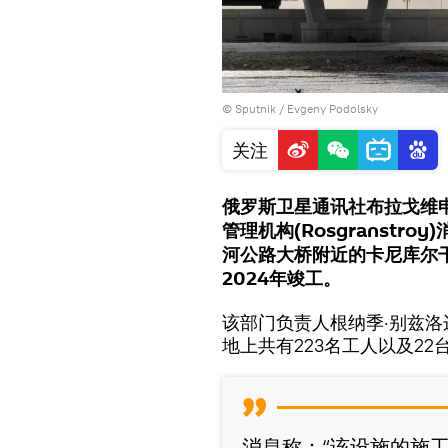
© Sputnik / Evgeny Podolsky
关注
俄罗斯卫星通讯社布拉戈维申
管理机构(Rosgranst
河公路大桥附近的卡尼库尔
2024年竣工。
该部门负责人根纳季·别兹
地上共有223名工人以及2
消息称：“该设施的施工