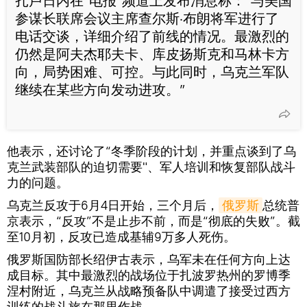
扎卢日内在“电报”频道上发布消息称：“与美国
参谋长联席会议主席查尔斯·布朗将军进行了
电话交谈，详细介绍了前线的情况。最激烈的
仍然是阿夫杰耶夫卡、库皮扬斯克和马林卡方
向，局势困难、可控。与此同时，乌克兰军队
继续在某些方向发动进攻。”
他表示，还讨论了“冬季阶段的计划，并重点谈到了乌
克兰武装部队的迫切需要"、军人培训和恢复部队战斗
力的问题。
乌克兰反攻于6月4日开始，三个月后，
俄罗斯
总统普
京表示，“反攻”不是止步不前，而是“彻底的失败”。截
至10月初，反攻已造成基辅9万多人死伤。
俄罗斯国防部长绍伊古表示，乌军未在任何方向上达
成目标。其中最激烈的战场位于扎波罗热州的罗博季
涅村附近，乌克兰从战略预备队中调遣了接受过西方
训练的战斗旅在那里作战。