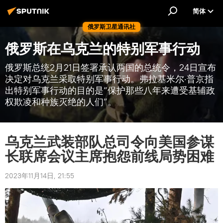
简体
俄罗斯卫星通讯社
俄罗斯在乌克兰的特别军事行动
俄罗斯总统2月21日签署承认两国的总统令，24日宣布
决定对乌克兰采取特别军事行动。弗拉基米尔·普京指
出特别军事行动的目的是“保护那些八年来遭受基辅政
权欺凌和种族灭绝的人们”。
乌克兰武装部队总司令向美国参谋
长联席会议主席抱怨前线局势困难
2023年11月14日, 21:55