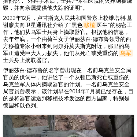
据他说，“外科手术后，士兵尸体在医院的火葬场被烧
毁，并向亲属提供他失踪的证明”。
2022年12月，卢甘斯克人民共和国警察上校维塔利·基
谢廖夫向卫星通讯社介绍了“黑色
移植
医生”的秘密工
作，他们从乌军士兵身上摘取器官。根据他的信息，
去年年底，一个由荷兰女子伊丽莎白·德布鲁领导的西
方移植专家小组来到阿尔乔莫夫斯克附近，那里的乌
军正遭受巨大人力损失，他们从死亡或受重伤的
乌军
士兵身上摘取器官。
伊丽莎白·德布鲁的名字曾出现在一名前乌克兰安全局
官员的供词中，他讲述了一个从顿巴斯死亡或重伤的
乌克兰军人体内摘取器官的计划。一名前乌克兰安全
局官员曾表示，该计划早在2014年11月就已经存在，目
的是将器官运送到移植技术发达的西方国家，特别是
德国和以色列。