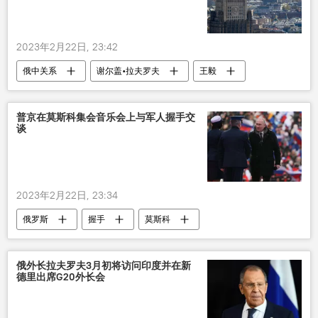
2023年2月22日, 23:42
俄中关系
谢尔盖•拉夫罗夫
王毅
普京在莫斯科集会音乐会上与军人握手交
谈
2023年2月22日, 23:34
俄罗斯
握手
莫斯科
音乐会
军人
俄外长拉夫罗夫3月初将访问印度并在新
德里出席G20外长会