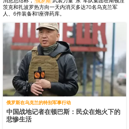
消息总结称，
俄罗斯
武装力量“东”军队集团在南顿涅
茨克和扎波罗热方向一天内消灭多达70名乌克兰军
人、6件装备和1座弹药库。
俄罗斯在乌克兰的特别军事行动
中国战地记者在顿巴斯：民众在炮火下的
悲惨生活