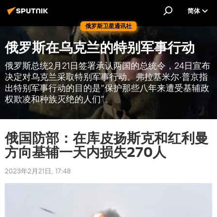
简体
俄罗斯卫星通讯社
俄罗斯在乌克兰的特别军事行动
俄罗斯总统2月21日签署承认两国的总统令，24日宣布
决定对乌克兰采取特别军事行动。弗拉基米尔·普京指
出特别军事行动的目的是“保护那些八年来遭受基辅政
权欺凌和种族灭绝的人们”。
俄国防部：在库皮扬斯克和红利曼
方向基辅一天内损失270人
2023年2月21日, 17:48