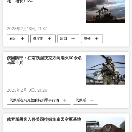
吨，增长7.6%
2023年2月13日, 21:37
石油
俄罗斯
出口
增长
俄国防部：在南顿涅茨克方向消灭60余名
乌军士兵
2023年2月13日, 21:26
俄罗斯在乌克兰的特别军事行动
俄罗斯
乌克兰
军事
军人
消灭
俄罗斯黑客入侵美国拉姆施泰因空军基地