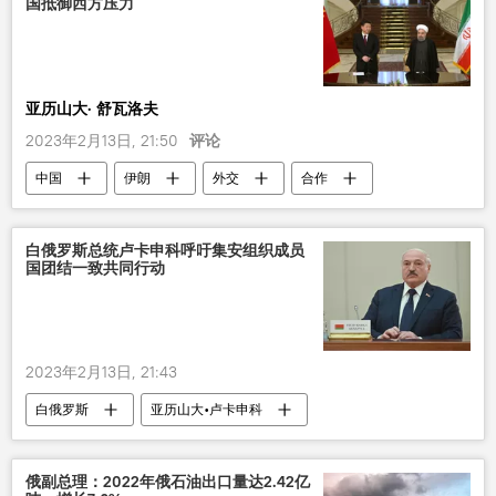
国抵御西方压力
亚历山大· 舒瓦洛夫
2023年2月13日, 21:50
评论
中国
伊朗
外交
合作
关系
西方
压力
评论
白俄罗斯总统卢卡申科呼吁集安组织成员
国团结一致共同行动
2023年2月13日, 21:43
白俄罗斯
亚历山大•卢卡申科
集安组织
俄副总理：2022年俄石油出口量达2.42亿