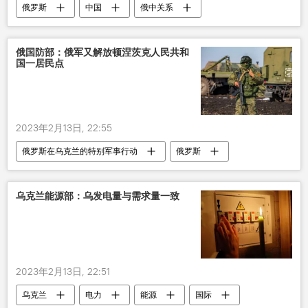
俄罗斯
中国
俄中关系
出口
合作
粮食
俄国防部：俄军又解放顿涅茨克人民共和
国一居民点
2023年2月13日, 22:55
俄罗斯在乌克兰的特别军事行动
俄罗斯
乌克兰
军事
顿涅茨克人民共和国
居民
解放
乌克兰能源部：乌发电量与需求量一致
2023年2月13日, 22:51
乌克兰
电力
能源
国际