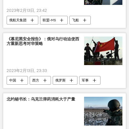
2023年2月13日, 23:42
俄航天集团
联盟-MS
飞船
发射
推迟
《慕尼黑安全报告》：俄对乌行动迫使西
方重新思考对华策略
2023年2月13日, 23:33
中国
西方
俄罗斯
军事
策略
乌克兰
冲突
北约秘书长：乌克兰弹药消耗大于产量