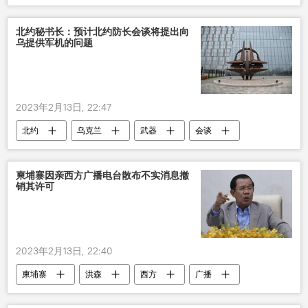
北约秘书长：预计北约防长会谈将提出向
乌提供军机的问题
2023年2月13日, 22:47
北约
乌克兰
武器
会谈
国际
军机
柬埔寨因亲西方广播电台散布不实消息撤
销其许可
2023年2月13日, 22:40
柬埔寨
洪森
西方
广播