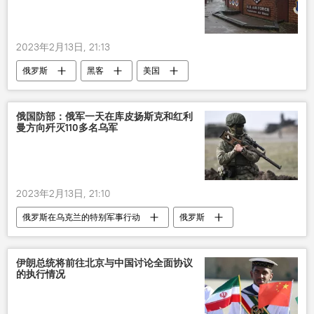
2023年2月13日, 21:13
俄罗斯
黑客
美国
空军基地
入侵
俄国防部：俄军一天在库皮扬斯克和红利
曼方向歼灭110多名乌军
2023年2月13日, 21:10
俄罗斯在乌克兰的特别军事行动
俄罗斯
乌克兰
军事
军队
伊朗总统将前往北京与中国讨论全面协议
的执行情况