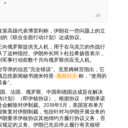
。”
政策高级代表博雷利称，伊朗在一些问题上的立
划的《联合全面行动计划》达成协议。
正向俄罗斯提供无人机，用于在乌克兰的作战行
认了这种指控。伊朗外长阿卜杜拉希扬曾表示，
别军事行动前数个月向俄罗斯供应无人机。
付导弹的信息“完全错误”。克里姆林宫指出，它
俄总统新闻秘书德米特里·
佩斯科夫
称，“使用的
备”。
、英国、法国、俄罗斯、中国和德国达成旨在解决
动计划》（即伊核协议）。根据协议，伊朗承诺
会解除对伊制裁。2018年5月，美国宣布单方
面恢复对伊朗制裁，包括针对与伊朗开展业务的
伊朗要求伊核协议其他缔约方履行协议义务，否
议规定的义务。伊朗已先后停止履行有关核研