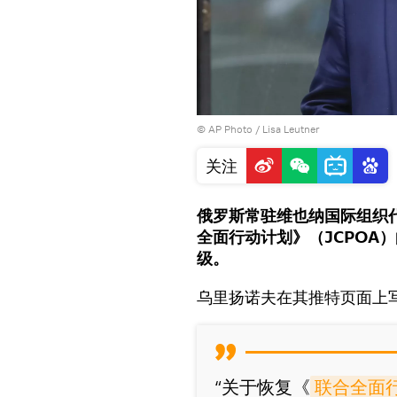
© AP Photo / Lisa Leutner
关注
俄罗斯常驻维也纳国际组织
全面行动计划》（JCPOA
级。
乌里扬诺夫在其推特页面上
“关于恢复《
联合全面