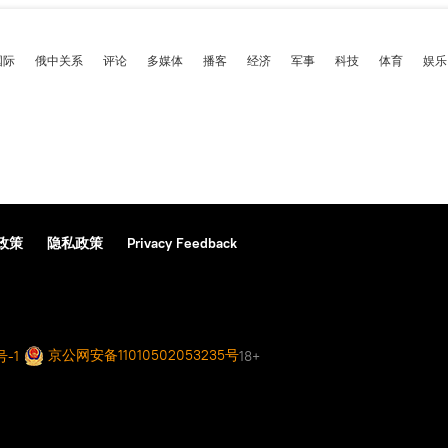
国际
俄中关系
评论
多媒体
播客
经济
军事
科技
体育
娱乐
政策
隐私政策
Privacy Feedback
京公网安备11010502053235号
号-1
18+