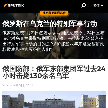
简体
俄罗斯卫星通讯社
俄罗斯在乌克兰的特别军事行动
俄罗斯总统2月21日签署承认两国的总统令，24日宣布
决定对乌克兰采取特别军事行动。弗拉基米尔·普京指
出特别军事行动的目的是“保护那些八年来遭受基辅政
权欺凌和种族灭绝的人们”。
俄国防部：俄军东部集团军过去24
小时击毙130余名乌军
2023年2月5日, 22:13