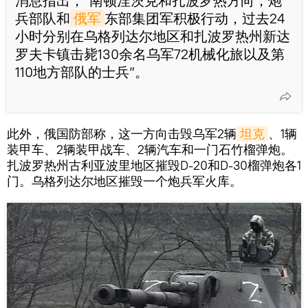
消息指出，“南顿涅茨克和扎波罗热方向，炮
兵部队和
俄军
东部集团军积极行动，过去24
小时分别在乌格列达尔地区和扎波罗热州新达
罗夫卡镇击毙130余名乌军72机械化旅以及第
110地方部队的士兵”。
此外，俄国防部称，这一方向击毁乌军2辆
坦克
、1辆
装甲车、2辆装甲战车、2辆汽车和一门石竹榴弹炮。
扎波罗热州古利亚波里地区摧毁D-20和D-30榴弹炮各1
门。乌格列达尔地区摧毁一个炮兵军火库。