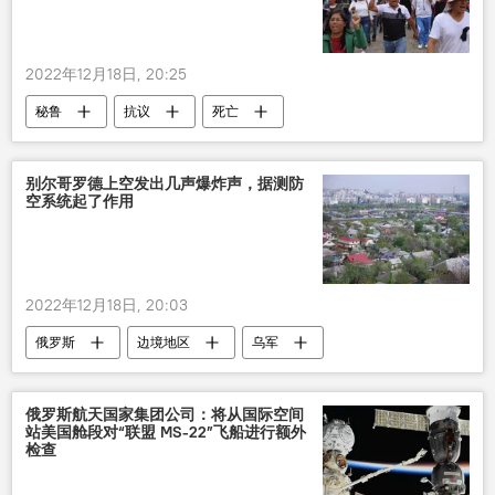
2022年12月18日, 20:25
秘鲁
抗议
死亡
别尔哥罗德上空发出几声爆炸声，据测防
空系统起了作用
2022年12月18日, 20:03
俄罗斯
边境地区
乌军
袭击
爆炸
防空系统
俄罗斯航天国家集团公司：将从国际空间
站美国舱段对“联盟 MS-22”飞船进行额外
检查