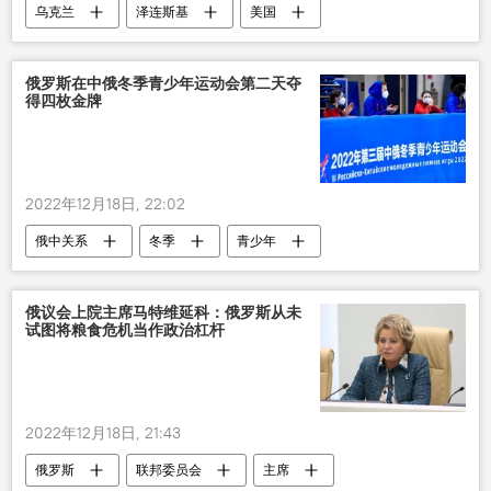
乌克兰
泽连斯基
美国
武器
俄罗斯在中俄冬季青少年运动会第二天夺
得四枚金牌
2022年12月18日, 22:02
俄中关系
冬季
青少年
运动会
俄议会上院主席马特维延科：俄罗斯从未
试图将粮食危机当作政治杠杆
2022年12月18日, 21:43
俄罗斯
联邦委员会
主席