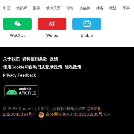
中国
俄罗斯
国际
俄中关系
评论
多媒体
播客
经济
军事
WeChat
Weibo
Bilibili
关于我们
资料使用条款
反馈
使用Cookie和自动日志记录政策
隐私政策
Privacy Feedback
© 2026 Sputnik (卫星社) 所有权利均受保护
京ICP备
2020045094号-1
京公网安备11010502053235号
18+