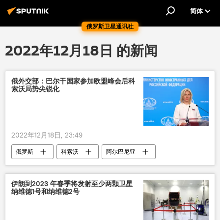
简体
俄罗斯卫星通讯社
2022年12月18日 的新闻
俄外交部：巴尔干国家参加欧盟峰会后科
索沃局势尖锐化
2022年12月18日, 23:49
俄罗斯
科索沃
阿尔巴尼亚
玛丽亚•扎哈罗娃
塞尔维亚
伊朗到2023 年春季将发射至少两颗卫星
纳维德1号和纳维德2号