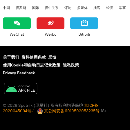
中国
俄罗斯
国际
俄中关系
评论
多媒体
播客
经济
军事
WeChat
Weibo
Bilibili
关于我们
资料使用条款
反馈
使用Cookie和自动日志记录政策
隐私政策
Privacy Feedback
© 2026 Sputnik (卫星社) 所有权利均受保护
京ICP备
2020045094号-1
京公网安备11010502053235号
18+