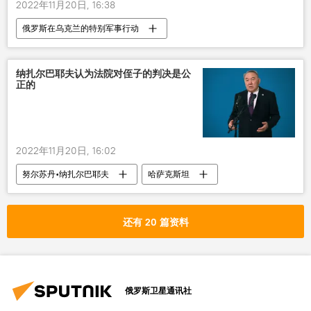
2022年11月20日, 16:38
俄罗斯在乌克兰的特别军事行动
顿巴斯两个共和国独立
俄罗斯
乌克兰政治危机
纳扎尔巴耶夫认为法院对侄子的判决是公
正的
2022年11月20日, 16:02
努尔苏丹•纳扎尔巴耶夫
哈萨克斯坦
法院
还有 20 篇资料
俄罗斯卫星通讯社