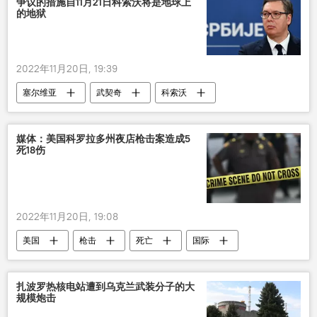
争议的措施自11月21日科索沃将是地球上
的地狱
2022年11月20日, 19:39
塞尔维亚
武契奇
科索沃
紧急状态
国际
媒体：美国科罗拉多州夜店枪击案造成5
死18伤
2022年11月20日, 19:08
美国
枪击
死亡
国际
扎波罗热核电站遭到乌克兰武装分子的大
规模炮击