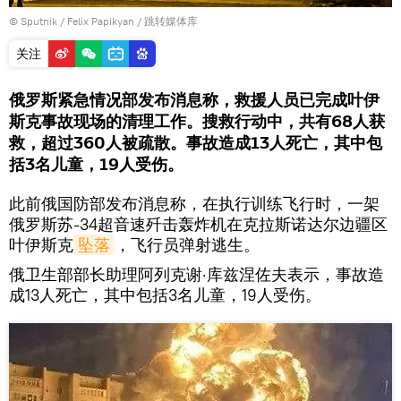
© Sputnik / Felix Papikyan
/
跳转媒体库
关注
俄罗斯紧急情况部发布消息称，救援人员已完成叶伊
斯克事故现场的清理工作。搜救行动中，共有68人获
救，超过360人被疏散。事故造成13人死亡，其中包
括3名儿童，19人受伤。
此前俄国防部发布消息称，在执行训练飞行时，一架
俄罗斯苏-34超音速歼击轰炸机在克拉斯诺达尔边疆区
叶伊斯克
坠落
，飞行员弹射逃生。
俄卫生部部长助理阿列克谢·库兹涅佐夫表示，事故造
成13人死亡，其中包括3名儿童，19人受伤。