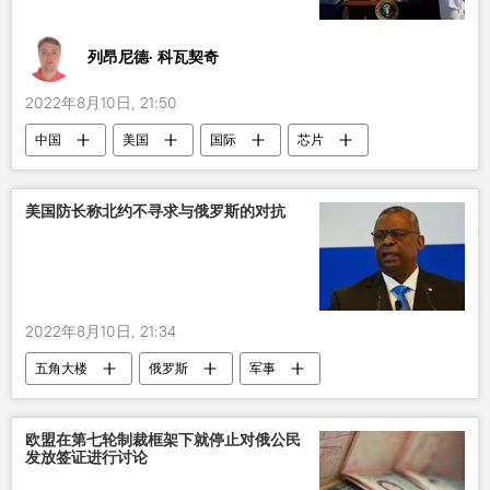
列昂尼德· 科瓦契奇
2022年8月10日, 21:50
中国
美国
国际
芯片
经济
科技
评论
拜登
美国防长称北约不寻求与俄罗斯的对抗
2022年8月10日, 21:34
五角大楼
俄罗斯
军事
政治
美国
欧盟在第七轮制裁框架下就停止对俄公民
发放签证进行讨论