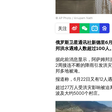
© AP Photo / Anupam Nath
关注
俄罗斯卫星通讯社新德里6月
邦洪水遇难人数超过100人
据此前消息显示，阿萨姆邦洪
2周接连不断的降雨引发洪
邦多地被淹。
报道称，6月22日又有12人
超过27万人受洪灾影响被
波及大约5000个村庄。