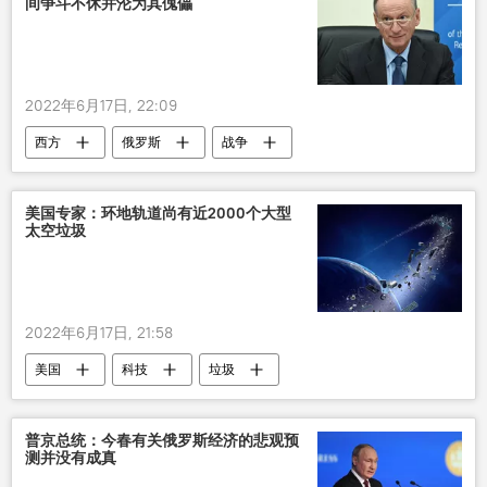
间争斗不休并沦为其傀儡
2022年6月17日, 22:09
西方
俄罗斯
战争
美国专家：环地轨道尚有近2000个大型
太空垃圾
2022年6月17日, 21:58
美国
科技
垃圾
普京总统：今春有关俄罗斯经济的悲观预
测并没有成真