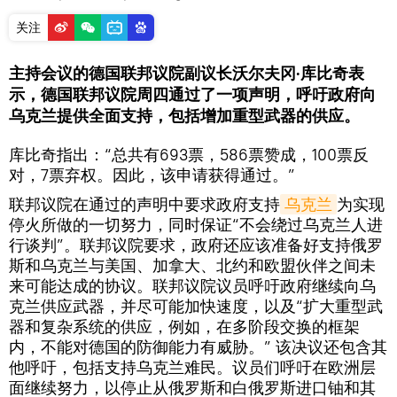
关注
主持会议的德国联邦议院副议长沃尔夫冈·库比奇表
示，德国联邦议院周四通过了一项声明，呼吁政府向
乌克兰提供全面支持，包括增加重型武器的供应。
库比奇指出：“总共有693票，586票赞成，100票反
对，7票弃权。因此，该申请获得通过。”
联邦议院在通过的声明中要求政府支持
乌克兰
为实现
停火所做的一切努力，同时保证“不会绕过乌克兰人进
行谈判”。联邦议院要求，政府还应该准备好支持俄罗
斯和乌克兰与美国、加拿大、北约和欧盟伙伴之间未
来可能达成的协议。联邦议院议员呼吁政府继续向乌
克兰供应武器，并尽可能加快速度，以及“扩大重型武
器和复杂系统的供应，例如，在多阶段交换的框架
内，不能对德国的防御能力有威胁。” 该决议还包含其
他呼吁，包括支持乌克兰难民。议员们呼吁在欧洲层
面继续努力，以停止从俄罗斯和白俄罗斯进口铀和其