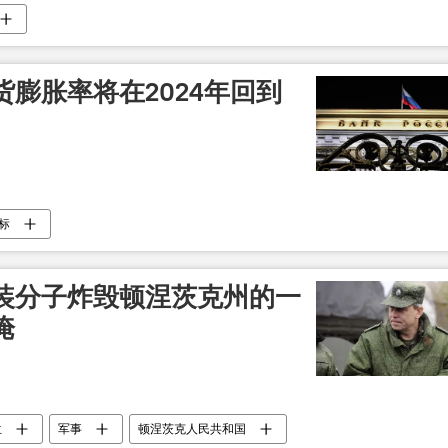
膨胀率将在2024年回到
标
装分子炸毁顿涅茨克州的一
淹
兰
军事
顿涅茨克人民共和国