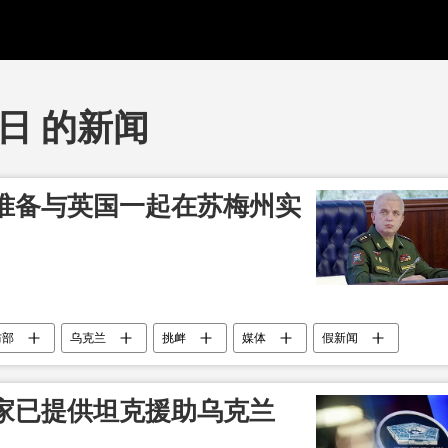
1日 的新闻
准备与英国一起在苏梅州实
防部
乌克兰
挑衅
媒体
假新闻
家已提供坦克援助乌克兰