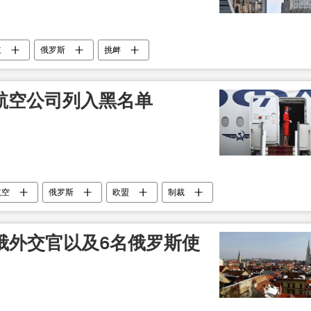
立
俄罗斯
挑衅
斯航空公司列入黑名单
航空
俄罗斯
欧盟
制裁
俄外交官以及6名俄罗斯使