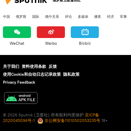
俄罗斯卫星通讯社
中国
俄罗斯
国际
俄中关系
评论
多媒体
播客
经济
军事
WeChat
Weibo
Bilibili
关于我们
资料使用条款
反馈
使用Cookie和自动日志记录政策
隐私政策
Privacy Feedback
© 2026 Sputnik (卫星社) 所有权利均受保护
京ICP备
2020045094号-1
京公网安备11010502053235号
18+