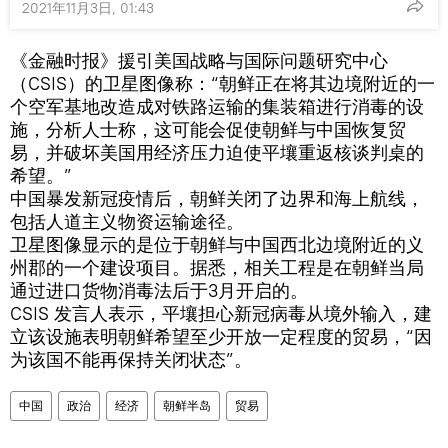
2021年11月3日, 01:43
《金融时报》援引美国战略与国际问题研究中心
（CSIS）的卫星图像称：“朝鲜正在将其边境附近的一
个空军基地改造成对铁路运输的集装箱进行消毒的设
施，分析人士称，这可能会促使朝鲜与中国恢复贸
易，并破坏美国用经济压力迫使平壤重返核谈判桌的
希望。”
中国暴发新冠疫情后，朝鲜关闭了边界和海上航线，
包括人道主义物资运输途径。
卫星图像显示的是位于朝鲜与中国西北边境附近的义
州郡的一个建设项目。据悉，相关工程是在朝鲜当局
通过进口货物消毒法后于3月开启的。
CSIS 发言人表示，平壤担心新冠病毒从境外输入，建
立该设施表明朝鲜希望至少开放一定程度的贸易，“因
为该国不能再保持关闭状态”。
中国
政治
经济
朝鲜半岛
贸易